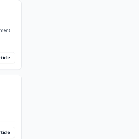
ement
rticle
rticle