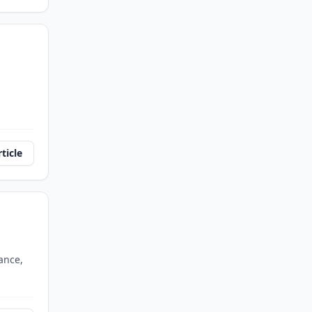
rticle
ance,