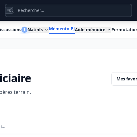
K
⌘
Mémento PJ
iscussions
Natinfs
Aide-mémoire
Permutatio
1
ciaire
Mes favor
pères terrain.