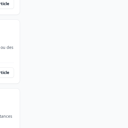
rticle
 ou des
rticle
stances