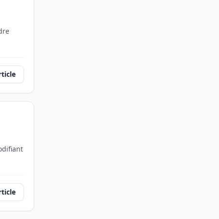
dre
rticle
difiant
rticle