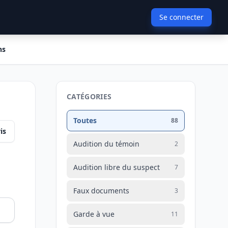
Se connecter
ns
CATÉGORIES
Toutes
88
is
Audition du témoin
2
Audition libre du suspect
7
Faux documents
3
Garde à vue
11