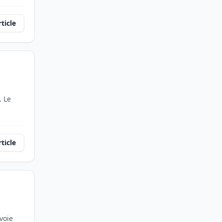
rticle
. Le
rticle
voie