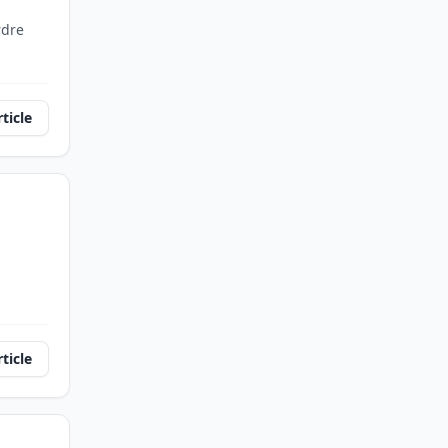
rdre
rticle
rticle