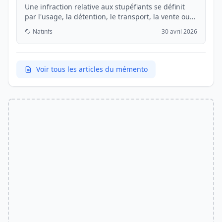
Une infraction relative aux stupéfiants se définit
par l'usage, la détention, le transport, la vente ou
la fabrication de substances ou plantes classées
Natinfs
30 avril 2026
comme vénéneuses dont l'usage est prohibé par la
loi en raison de leur toxicité ou du ris...
Voir tous les articles du mémento