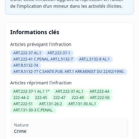
de l’implication d’un mineur dans les activités illicites.
Informations clés
Articles prévoyant l'infraction
ART.222-37 AL.1
ART.222-37-1
ART.222-41 C.PENAL. ART.L.5132-7
ART.L.5132-8 AL.1
ART.R.5132-74
ART.R.5132-77 C.SANTE.PUB. ART.1 ARR.MINIST DU 22/02/1990.
Articles réprimant l'infraction
ART.222-37-1 AL.1 1°
ART.222-37 AL.1
ART.222-44
222-44-2
222-45
222-47
222-49
ART.222-50
ART.222-51
ART.131-26-2
ART.131-30 AL.1
ART.131-30-3 C.PENAL.
Nature
Crime