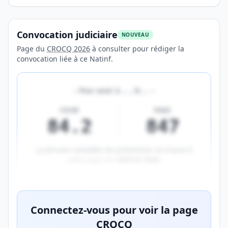
Convocation judiciaire
NOUVEAU
Page du
CROCQ 2026
à consulter pour rédiger la
convocation liée à ce Natinf.
«
Pour avoir à
…
, le
…
»
FICHE
PAGE
84.2
847
La phrase complète de prévention se trouve à
cette page du
CROCQ 2026
.
Aperçu flouté du contenu réservé aux membres Prem
Connectez-vous pour voir la page
CROCQ