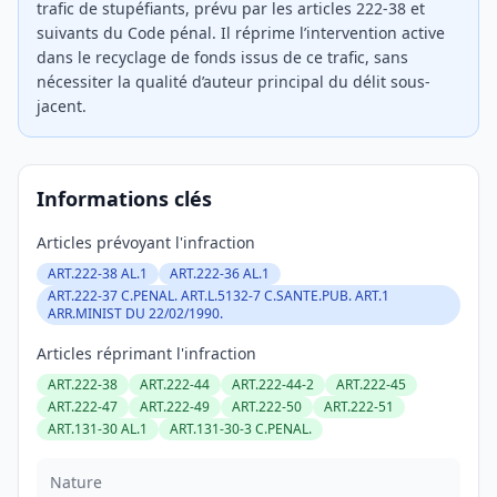
trafic de stupéfiants, prévu par les articles 222-38 et
suivants du Code pénal. Il réprime l’intervention active
dans le recyclage de fonds issus de ce trafic, sans
nécessiter la qualité d’auteur principal du délit sous-
jacent.
Informations clés
Articles prévoyant l'infraction
ART.222-38 AL.1
ART.222-36 AL.1
ART.222-37 C.PENAL. ART.L.5132-7 C.SANTE.PUB. ART.1
ARR.MINIST DU 22/02/1990.
Articles réprimant l'infraction
ART.222-38
ART.222-44
ART.222-44-2
ART.222-45
ART.222-47
ART.222-49
ART.222-50
ART.222-51
ART.131-30 AL.1
ART.131-30-3 C.PENAL.
Nature