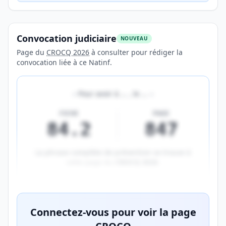
Convocation judiciaire
NOUVEAU
Page du
CROCQ 2026
à consulter pour rédiger la
convocation liée à ce Natinf.
«
Pour avoir à
…
, le
…
»
FICHE
PAGE
84.2
847
La phrase complète de prévention se trouve à
cette page du
CROCQ 2026
.
Aperçu flouté du contenu réservé aux membres Prem
Connectez-vous pour voir la page