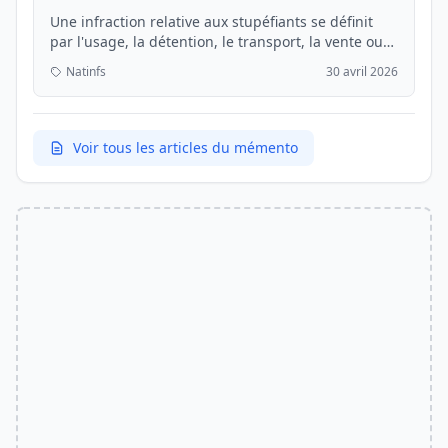
Une infraction relative aux stupéfiants se définit
par l'usage, la détention, le transport, la vente ou
la fabrication de substances ou plantes classées
Natinfs
30 avril 2026
comme vénéneuses dont l'usage est prohibé par la
loi en raison de leur toxicité ou du ris...
Voir tous les articles du mémento