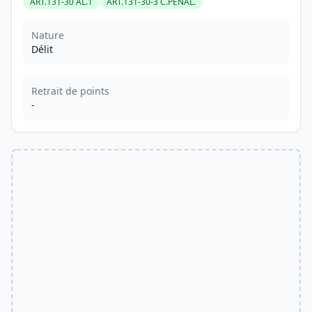
ART.131-30 AL.1
ART.131-30-3 C.PENAL.
Nature
Délit
Retrait de points
-