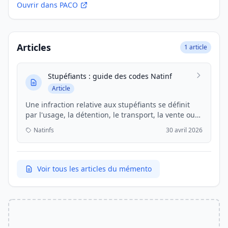
Ouvrir dans PACO
Articles
1 article
Stupéfiants : guide des codes Natinf
Article
Une infraction relative aux stupéfiants se définit
par l'usage, la détention, le transport, la vente ou
la fabrication de substances ou plantes classées
Natinfs
30 avril 2026
comme vénéneuses dont l'usage est prohibé par la
loi en raison de leur toxicité ou du ris...
Voir tous les articles du mémento