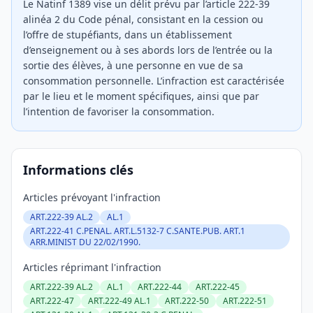
Le Natinf 1389 vise un délit prévu par l’article 222-39
alinéa 2 du Code pénal, consistant en la cession ou
l’offre de stupéfiants, dans un établissement
d’enseignement ou à ses abords lors de l’entrée ou la
sortie des élèves, à une personne en vue de sa
consommation personnelle. L’infraction est caractérisée
par le lieu et le moment spécifiques, ainsi que par
l’intention de favoriser la consommation.
Informations clés
Articles prévoyant l'infraction
ART.222-39 AL.2
AL.1
ART.222-41 C.PENAL. ART.L.5132-7 C.SANTE.PUB. ART.1
ARR.MINIST DU 22/02/1990.
Articles réprimant l'infraction
ART.222-39 AL.2
AL.1
ART.222-44
ART.222-45
ART.222-47
ART.222-49 AL.1
ART.222-50
ART.222-51