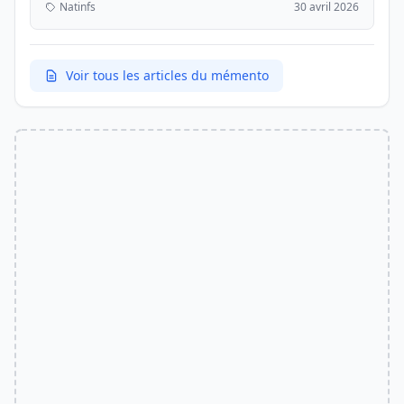
Natinfs
30 avril 2026
stricte et le défaut de présentation d'un véhicule
aux visites périodiques expose les prop...
Voir tous les articles du mémento