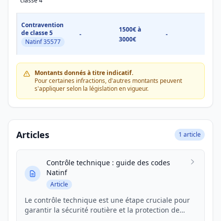
classe 4
Contravention
1500€ à
1500
de classe 5
-
-
3000€
3000
Natinf 35577
Montants donnés à titre indicatif.
Pour certaines infractions, d'autres montants peuvent
s'appliquer selon la législation en vigueur.
Articles
1 article
Contrôle technique : guide des codes
Natinf
Article
Le contrôle technique est une étape cruciale pour
garantir la sécurité routière et la protection de
l'environnement. En France, la réglementation est