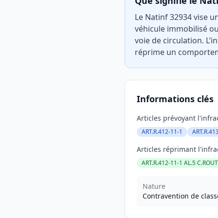
Que signifie le Nat
Le Natinf 32934 vise u
véhicule immobilisé ou
voie de circulation. L’
réprime un comporteme
Informations clés
Articles prévoyant l'infra
ART.R.412-11-1
ART.R.41
Articles réprimant l'infra
ART.R.412-11-1 AL.5 C.ROUT
Nature
Contravention de class