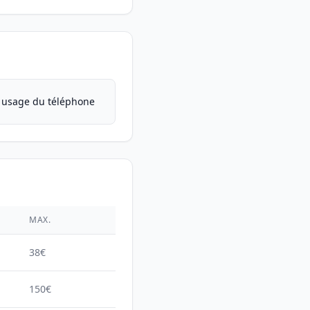
i usage du téléphone
É
MAX.
38€
150€