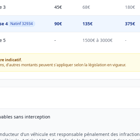
e 3
45€
68€
180€
se 4
90€
135€
375€
Natinf 32934
e 5
-
1500€ à 3000€
-
e indicatif.
ons, d'autres montants peuvent s'appliquer selon la législation en vigueur.
evables sans interception
onducteur d’un véhicule est responsable pénalement des infraction