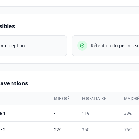
ibles
interception
Rétention du permis s
raventions
MINORÉ
FORFAITAIRE
MAJOR
e 1
-
11€
33€
e 2
22€
35€
75€