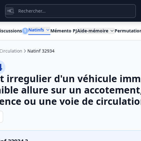
K
⌘
Natinfs
iscussions
Mémento PJ
Aide-mémoire
Permutatio
1
Circulation
Natinf 32934
4
irregulier d'un véhicule imm
faible allure sur un accotemen
gence ou une voie de circulati