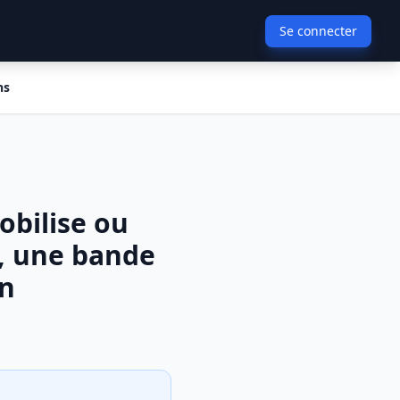
Se connecter
ns
obilise ou
t, une bande
on