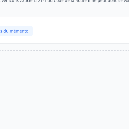
 véhicule. Article L121-1 du Code de la Route Il ne peut donc se voi
P...
cles du mémento