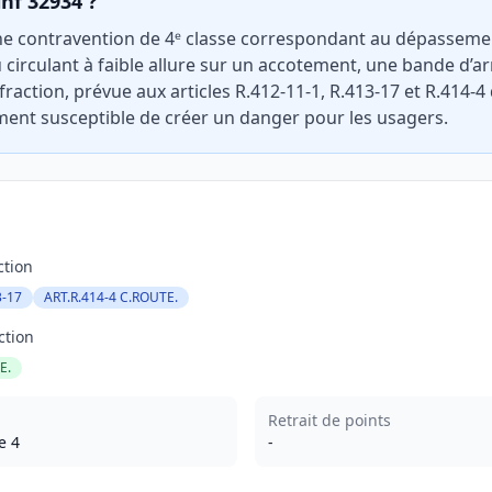
inf 32934 ?
ne contravention de 4ᵉ classe correspondant au dépassemen
 circulant à faible allure sur un accotement, une bande d’a
infraction, prévue aux articles R.412-11-1, R.413-17 et R.414-4
nt susceptible de créer un danger pour les usagers.
ction
3-17
ART.R.414-4 C.ROUTE.
ction
E.
Retrait de points
e 4
-