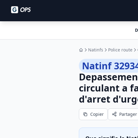
D
Natinfs
Police route
Accueil
Natinf 3293
Depassement 
circulant a 
d'arret d'ur
Copier
Partager