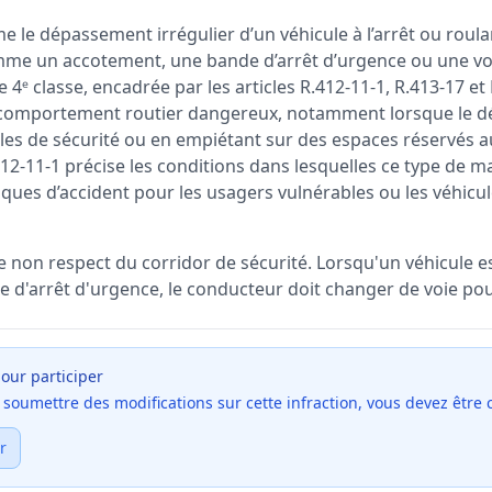
e le dépassement irrégulier d’un véhicule à l’arrêt ou roul
me un accotement, une bande d’arrêt d’urgence ou une voie
 4ᵉ classe, encadrée par les articles R.412-11-1, R.413-17 et
 comportement routier dangereux, notamment lorsque le d
gles de sécurité ou en empiétant sur des espaces réservés a
.412-11-1 précise les conditions dans lesquelles ce type de m
isques d’accident pour les usagers vulnérables ou les véhicule
e non respect du corridor de sécurité. Lorsqu'un véhicule es
 d'arrêt d'urgence, le conducteur doit changer de voie pour
our participer
et soumettre des modifications sur cette infraction, vous devez être
r