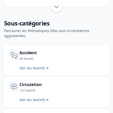
comportement du conducteur et infractions
liées aux transports routiers. Cette page aide les
Afficher toute l’introduction
forces de l’ordre à identifier rapidement le bon
Sous-catégories
code d’infraction routière.
Parcourez les thématiques liées aux circonstances
aggravantes.
Accident
48 Natinfs
Voir les Natinfs
Circulation
152 Natinfs
Voir les Natinfs