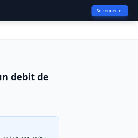
Se connecter
s
un debit de
it de boissons, prévu