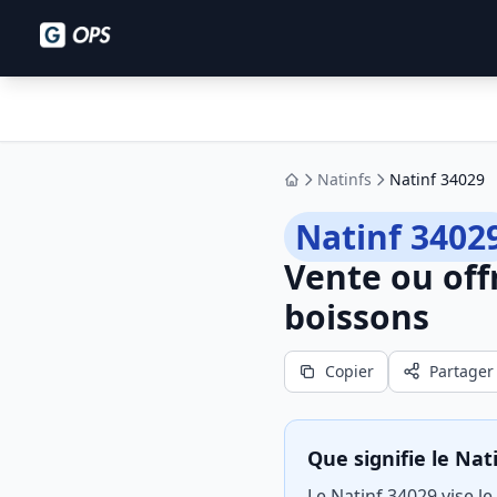
Natinfs
Natinf 34029
Accueil
Natinf 3402
Vente ou off
boissons
Copier
Partager
Que signifie le Nat
Le Natinf 34029 vise l