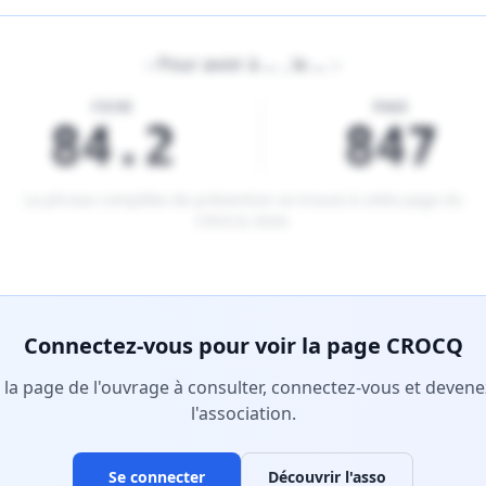
«
Pour avoir à
…
, le
…
»
FICHE
PAGE
84.2
847
La phrase complète de prévention se trouve à cette page du
CROCQ 2026
.
tenu réservé aux membres Premium.
Connectez-vous pour voir la page CROCQ
r la page de l'ouvrage à consulter, connectez-vous et deve
l'association.
Se connecter
Découvrir l'asso