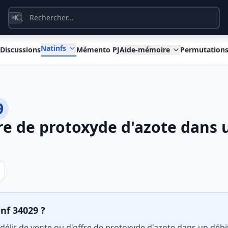
K
⌘
Natinfs
Discussions
Mémento PJ
Aide-mémoire
Permutation
9
re de protoxyde d'azote dans 
inf 34029 ?
e délit de vente ou d'offre de protoxyde d'azote dans un déb