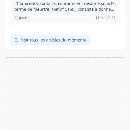
L'homicide volontaire, couramment désigné sous le
terme de meurtre (Natinf 5169), consiste à donner
volontairement la mort à autrui. Pour une personne
Justice
11 mai 2026
physique, cette infraction est punie de 30 ans de
réclusion criminelle, tandis qu'une personne...
Voir tous les articles du mémento