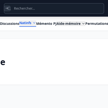
K
⌘
Natinfs
Discussions
Mémento PJ
Aide-mémoire
Permutation
le