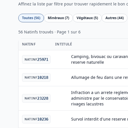
Affinez la liste par filtre pour trouver rapidement le bon 
Toutes (56)
Minéraux (7)
Végétaux (5)
Autres (44)
56 Natinfs trouvés · Page 1 sur 6
NATINF
INTITULÉ
Camping, bivouac ou caravan
25971
NATINF
reserve naturelle
Allumage de feu dans une res
10218
NATINF
Infraction a un arrete regle
administre par le conservatoir
23228
NATINF
rivages lacustres
Survol interdit d'une reserve 
10236
NATINF