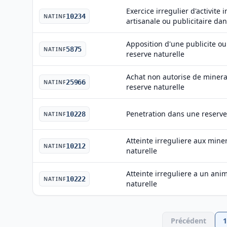
Exercice irregulier d'activite 
10234
NATINF
artisanale ou publicitaire da
Apposition d'une publicite o
5875
NATINF
reserve naturelle
Achat non autorise de minera
25966
NATINF
reserve naturelle
Penetration dans une reserve 
10228
NATINF
Atteinte irreguliere aux mine
10212
NATINF
naturelle
Atteinte irreguliere a un an
10222
NATINF
naturelle
Précédent
1