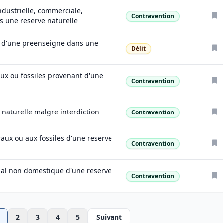
industrielle, commerciale,
Contravention
Nature
ns une reserve naturelle
u d'une preenseigne dans une
Délit
Nature
ux ou fossiles provenant d'une
Contravention
Nature
naturelle malgre interdiction
Contravention
Nature
raux ou aux fossiles d'une reserve
Contravention
Nature
imal non domestique d'une reserve
Contravention
Nature
2
3
4
5
Suivant