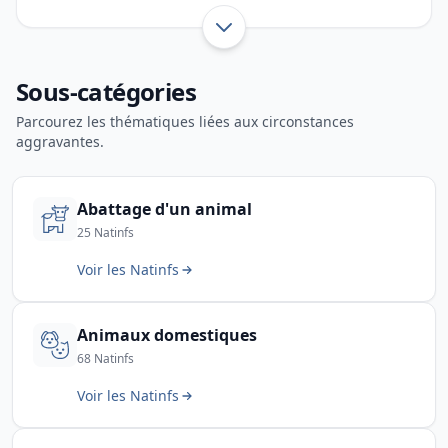
bruit, installations classées et infractions aux
règles de protection de l’environnement. Cette
Afficher toute l’introduction
page aide les forces de l’ordre à retrouver
Sous-catégories
rapidement la Natinf adaptée aux faits
constatés.
Parcourez les thématiques liées aux circonstances
aggravantes.
Abattage d'un animal
25 Natinfs
Voir les Natinfs
Animaux domestiques
68 Natinfs
Voir les Natinfs