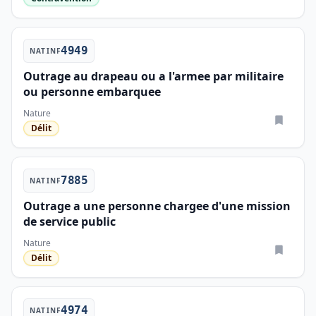
4949
NATINF
Outrage au drapeau ou a l'armee par militaire
ou personne embarquee
Nature
Délit
7885
NATINF
Outrage a une personne chargee d'une mission
de service public
Nature
Délit
4974
NATINF