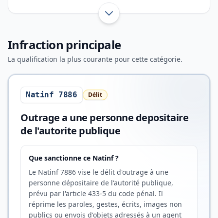
à porter atteinte à sa dignité ou au respect dû à
sa fonction. Cette infraction se distingue de la
Afficher toute l’introduction
rébellion par l’absence de résistance physique.
Infraction principale
Retrouvez ci-dessous la liste des Natinfs relatifs
à l’outrage et aux comportements assimilés.
La qualification la plus courante pour cette catégorie.
Natinf 7886
Délit
Outrage a une personne depositaire
de l'autorite publique
Que sanctionne ce Natinf ?
Le Natinf 7886 vise le délit d'outrage à une
personne dépositaire de l'autorité publique,
prévu par l'article 433-5 du code pénal. Il
réprime les paroles, gestes, écrits, images non
publics ou envois d'objets adressés à un agent