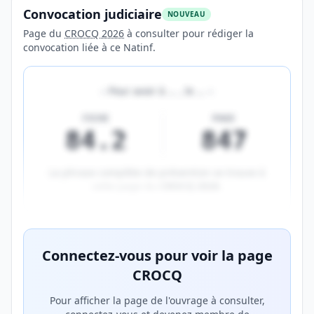
Convocation judiciaire
NOUVEAU
Page du
CROCQ 2026
à consulter pour rédiger la
convocation liée à ce Natinf.
«
Pour avoir à
…
, le
…
»
FICHE
PAGE
84.2
847
La phrase complète de prévention se trouve à
cette page du
CROCQ 2026
.
Aperçu flouté du contenu réservé aux membres Prem
Connectez-vous pour voir la page
CROCQ
Pour afficher la page de l'ouvrage à consulter,