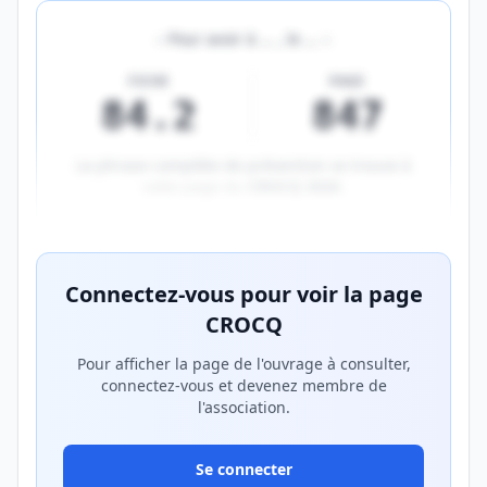
«
Pour avoir à
…
, le
…
»
FICHE
PAGE
84.2
847
La phrase complète de prévention se trouve à
cette page du
CROCQ 2026
.
Aperçu flouté du contenu réservé aux membres Prem
Connectez-vous pour voir la page
CROCQ
Pour afficher la page de l'ouvrage à consulter,
connectez-vous et devenez membre de
l'association.
Se connecter