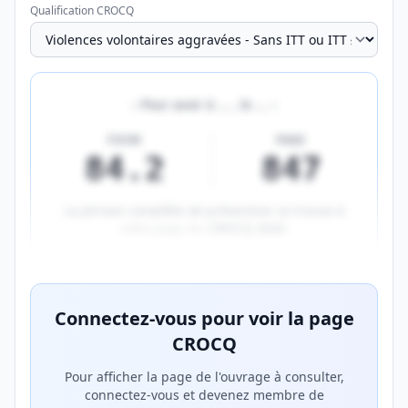
Qualification CROCQ
«
Pour avoir à
…
, le
…
»
FICHE
PAGE
84.2
847
La phrase complète de prévention se trouve à
cette page du
CROCQ 2026
.
Aperçu flouté du contenu réservé aux membres Prem
Connectez-vous pour voir la page
CROCQ
Pour afficher la page de l'ouvrage à consulter,
connectez-vous et devenez membre de