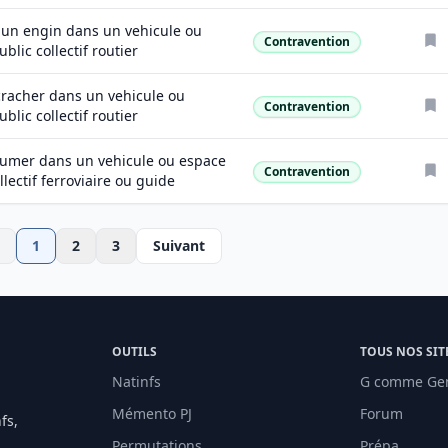
r un engin dans un vehicule ou
Contravention
Nature
blic collectif routier
 cracher dans un vehicule ou
Contravention
Nature
blic collectif routier
e fumer dans un vehicule ou espace
Contravention
Nature
llectif ferroviaire ou guide
1
2
3
Suivant
OUTILS
TOUS NOS SIT
Natinfs
G comme Ge
Mémento PJ
Forum
fs,
Permutations
Prépa