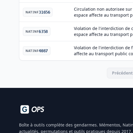
Circulation non autorisee su
31656
NATINF
espace affecte au transport pu
Violation de l'interdiction de
6358
NATINF
espace affecte au transport pu
Violation de l'interdiction d
4087
NATINF
affecte au transport public co
Précédent
Boîte à outils complète des gendarmes. Mémentos, Natin
actualités, permutations et outils pratiques depuis 2017.