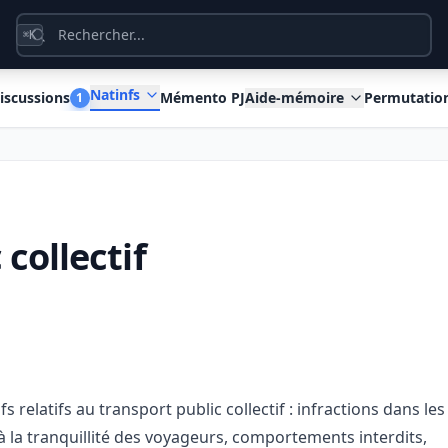
K
⌘
Natinfs
iscussions
Mémento PJ
Aide-mémoire
Permutatio
1
collectif
 relatifs au transport public collectif : infractions dans les
 à la tranquillité des voyageurs, comportements interdits,