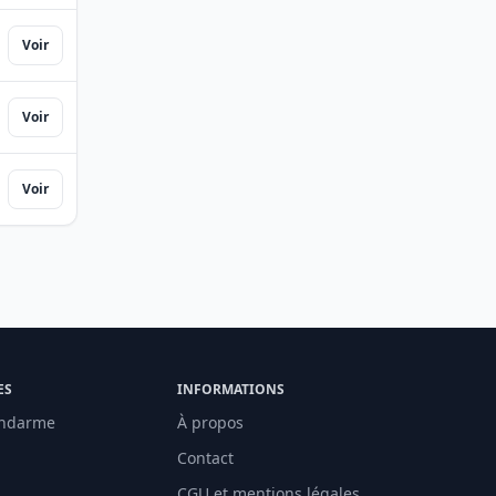
Voir
Voir
Voir
ES
INFORMATIONS
ndarme
À propos
Contact
CGU et mentions légales