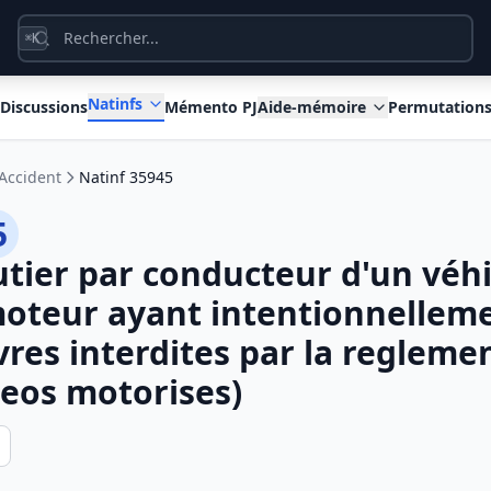
K
⌘
Natinfs
Discussions
Mémento PJ
Aide-mémoire
Permutation
Accident
Natinf 35945
5
tier par conducteur d'un véh
moteur ayant intentionnellem
es interdites par la regleme
deos motorises)