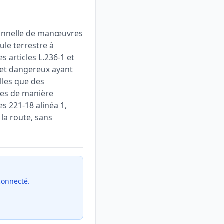
tionnelle de manœuvres
le terrestre à
s articles L.236-1 et
 et dangereux ayant
lles que des
sées de manière
es 221-18 alinéa 1,
 la route, sans
 connecté.