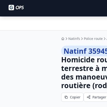
Natinfs
Police route
Accueil
Natinf 3594
Homicide rou
terrestre à 
des manoeuvr
routière (ro
Copier
Partager