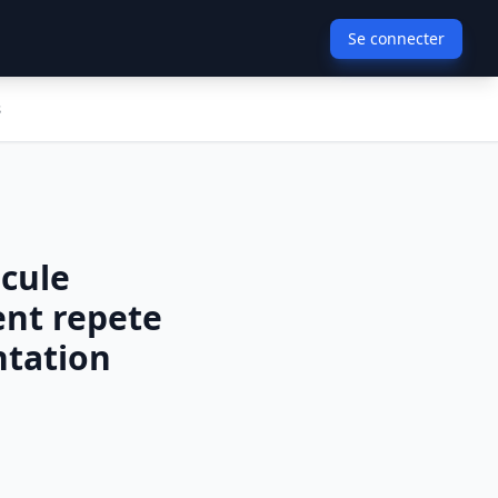
Se connecter
s
icule
ent repete
ntation