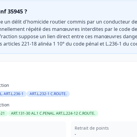
inf 35945 ?
e un délit d'homicide routier commis par un conducteur de 
nellement répété des manœuvres interdites par le code de l
nfraction suppose un lien direct entre ces manœuvres dange
es articles 221-18 alinéa 1 10° du code pénal et L.236-1 du co
ction
L. ART.L.236-1
ART.L.232-1 C.ROUTE.
ction
-21
ART.131-30 AL.1 C.PENAL. ART.L.224-12 C.ROUTE.
Retrait de points
-