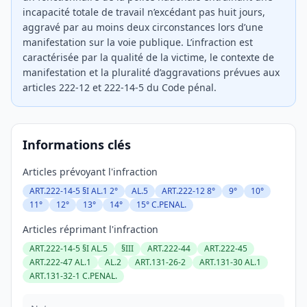
incapacité totale de travail n’excédant pas huit jours,
aggravé par au moins deux circonstances lors d’une
manifestation sur la voie publique. L’infraction est
caractérisée par la qualité de la victime, le contexte de
manifestation et la pluralité d’aggravations prévues aux
articles 222-12 et 222-14-5 du Code pénal.
Informations clés
Articles prévoyant l'infraction
ART.222-14-5 §I AL.1 2°
AL.5
ART.222-12 8°
9°
10°
11°
12°
13°
14°
15° C.PENAL.
Articles réprimant l'infraction
ART.222-14-5 §I AL.5
§III
ART.222-44
ART.222-45
ART.222-47 AL.1
AL.2
ART.131-26-2
ART.131-30 AL.1
ART.131-32-1 C.PENAL.