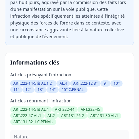
pas huit jours, aggravé par la commission des faits lors
d’une manifestation sur la voie publique. Cette
infraction vise spécifiquement les atteintes à l’intégrité
physique des forces de l’ordre dans ce contexte, avec
une circonstance aggravante liée à la nature collective
et publique de l’événement.
Informations clés
Articles prévoyant l'infraction
ART.222-14-5 §I AL.1 2°
AL.4
ART.222-12 8°
9°
10°
11°
12°
13°
14°
15° C.PENAL.
Articles réprimant l'infraction
ART.222-14-5 §I AL.4
ART.222-44
ART.222-45
ART.222-47 AL.1
AL.2
ART.131-26-2
ART.131-30 AL.1
ART.131-32-1 C.PENAL.
Nature