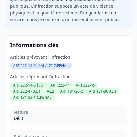
publique. L’infraction suppose un acte de violence
physique et la qualité de victime d’un gendarme en
service, dans le contexte d’un rassemblement public.
Informations clés
Articles prévoyant l'infraction
ART.222-14-5 §I AL.1 2° C.PENAL.
Articles réprimant l'infraction
ART.222-14-5 §I 2°
ART.222-44
ART.222-45
ART.222-47 AL.1
AL.2
ART.131-26-2
ART.131-30 AL.1
ART.131-32-1 C.PENAL.
Nature
Délit
Retrait de points