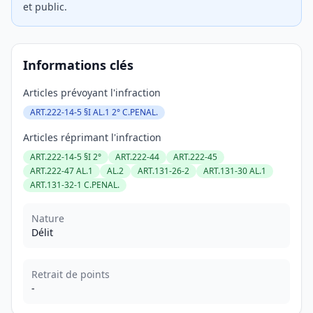
et public.
Informations clés
Articles prévoyant l'infraction
ART.222-14-5 §I AL.1 2° C.PENAL.
Articles réprimant l'infraction
ART.222-14-5 §I 2°
ART.222-44
ART.222-45
ART.222-47 AL.1
AL.2
ART.131-26-2
ART.131-30 AL.1
ART.131-32-1 C.PENAL.
Nature
Délit
Retrait de points
-