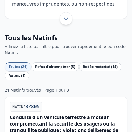
manœuvres imprudentes, ou non-respect des
injonctions des forces de l’ordre. Ces
comportements traduisent un manquement
Afficher toute l’introduction
aux obligations de prudence et de respect des
Tous les Natinfs
règles de circulation, pouvant engager la
responsabilité pénale du conducteur. Retrouvez
Affinez la liste par filtre pour trouver rapidement le bon code
Natinf.
ci-dessous la liste des Natinfs relatifs au
comportement du conducteur.
Toutes (21)
Refus d'obtempérer (5)
Rodéo motorisé (15)
Autres (1)
21 Natinfs trouvés · Page 1 sur 3
32805
NATINF
Conduite d'un vehicule terrestre a moteur
compromettant la securite des usagers ou la
tranquillite publique : violations deliberees de