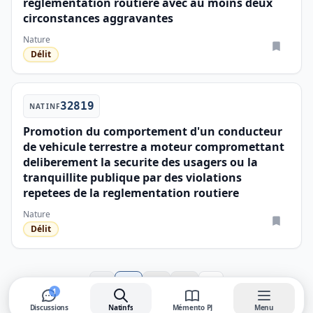
reglementation routiere avec au moins deux
circonstances aggravantes
Nature
Délit
32819
NATINF
Promotion du comportement d'un conducteur
de vehicule terrestre a moteur compromettant
deliberement la securite des usagers ou la
tranquillite publique par des violations
repetees de la reglementation routiere
Nature
Délit
‹
›
1
2
3
1
Discussions
Natinfs
Mémento PJ
Menu