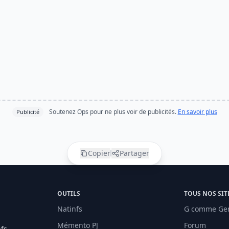
Soutenez Ops pour ne plus voir de publicités.
En savoir plus
Publicité
Copier
Partager
OUTILS
TOUS NOS SIT
Natinfs
G comme Ge
Mémento PJ
Forum
fs,