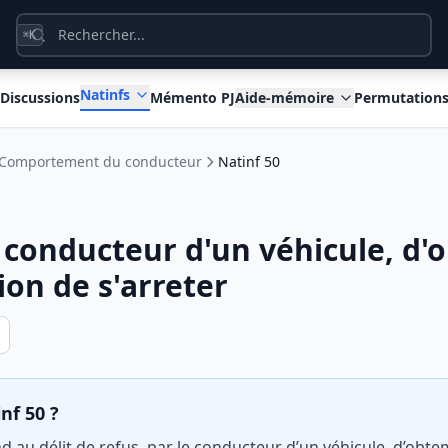
K
⌘
Natinfs
Discussions
Mémento PJ
Aide-mémoire
Permutation
Comportement du conducteur
Natinf 50
e conducteur d'un véhicule, d
on de s'arreter
nf 50 ?
d au délit de refus, par le conducteur d’un véhicule, d’obt