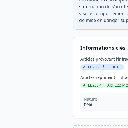
sommation de s’arrêter 
vise le comportement a
de mise en danger su
Informations clés
Articles prévoyant l'infra
ART.L.233-1 §I C.ROUTE.
Articles réprimant l'infra
ART.L.233-1
ART.L.224-1
Nature
Délit