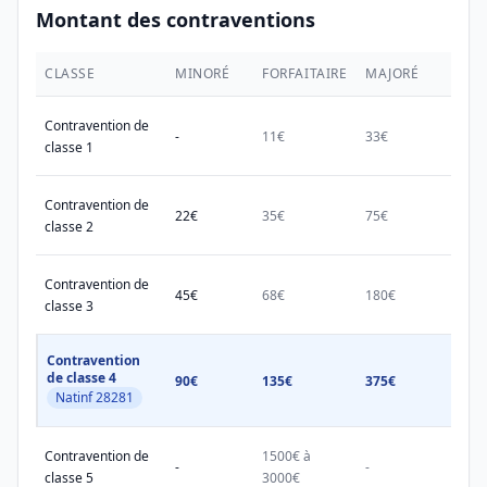
Montant des contraventions
CLASSE
MINORÉ
FORFAITAIRE
MAJORÉ
MAX.
Contravention de
-
11€
33€
38€
classe 1
Contravention de
22€
35€
75€
150€
classe 2
Contravention de
45€
68€
180€
450€
classe 3
Contravention
de classe 4
90€
135€
375€
750€
Natinf 28281
Contravention de
1500€ à
1500
-
-
classe 5
3000€
3000