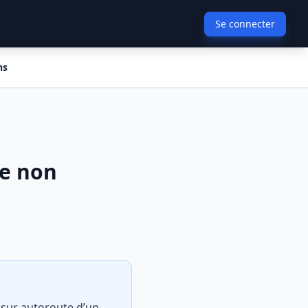
Se connecter
ns
le non
n sur autoroute d’un