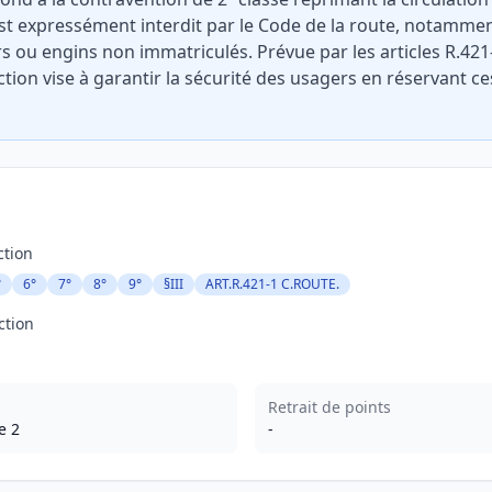
est expressément interdit par le Code de la route, notammen
s ou engins non immatriculés. Prévue par les articles R.421
action vise à garantir la sécurité des usagers en réservant c
ction
°
6°
7°
8°
9°
§III
ART.R.421-1 C.ROUTE.
ction
Retrait de points
e 2
-