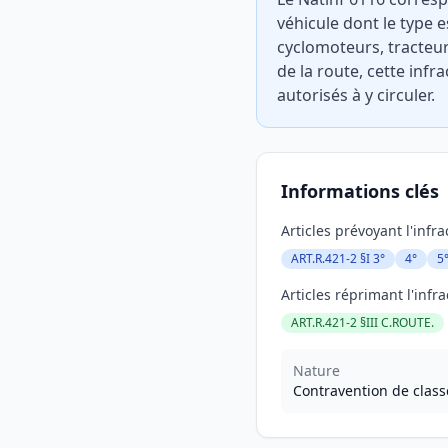
véhicule dont le type 
cyclomoteurs, tracteur
de la route, cette infr
autorisés à y circuler.
Informations clés
Articles prévoyant l'infra
ART.R.421-2 §I 3°
4°
5
Articles réprimant l'infra
ART.R.421-2 §III C.ROUTE.
Nature
Contravention de class