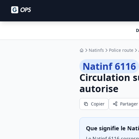
D
Natinfs
Police route
Accueil
Natinf 6116
Circulation 
autorise
Copier
Partager
Que signifie le Nat
Le Natinf 6116 corresp