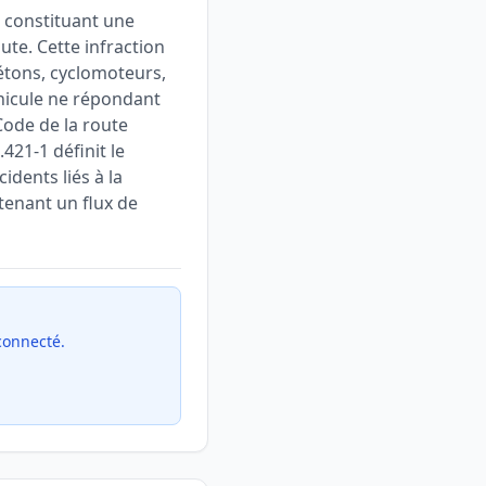
, constituant une
ute. Cette infraction
iétons, cyclomoteurs,
éhicule ne répondant
Code de la route
421-1 définit le
idents liés à la
tenant un flux de
 connecté.