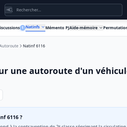
K
⌘
Natinfs
iscussions
Mémento PJ
Aide-mémoire
Permutatio
1
Autoroute
Natinf 6116
sur une autoroute d'un véhicu
inf 6116 ?
ond à la contravention de 2ᵉ classe réprimant la circulatio