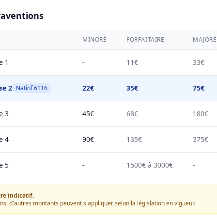
raventions
MINORÉ
FORFAITAIRE
MAJORÉ
e 1
-
11€
33€
se 2
22€
35€
75€
Natinf 6116
e 3
45€
68€
180€
e 4
90€
135€
375€
e 5
-
1500€ à 3000€
-
e indicatif.
ons, d'autres montants peuvent s'appliquer selon la législation en vigueur.