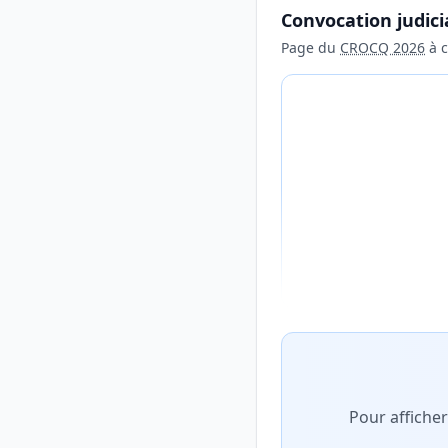
Convocation judici
Page du
CROCQ 2026
à c
Aperçu flouté du con
Pour affiche