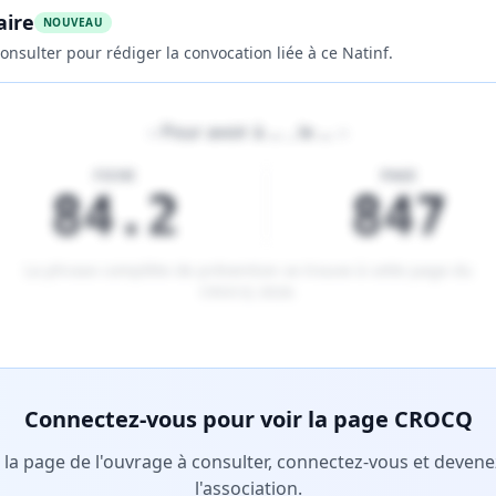
aire
NOUVEAU
onsulter pour rédiger la convocation liée à ce Natinf.
«
Pour avoir à
…
, le
…
»
FICHE
PAGE
84.2
847
La phrase complète de prévention se trouve à cette page du
CROCQ 2026
.
tenu réservé aux membres Premium.
Connectez-vous pour voir la page CROCQ
r la page de l'ouvrage à consulter, connectez-vous et deve
l'association.