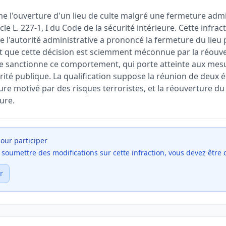
me l'ouverture d'un lieu de culte malgré une fermeture adm
icle L. 227-1, I du Code de la sécurité intérieure. Cette infrac
que l'autorité administrative a prononcé la fermeture du lieu
t que cette décision est sciemment méconnue par la réouvert
e sanctionne ce comportement, qui porte atteinte aux mes
urité publique. La qualification suppose la réunion de deux é
re motivé par des risques terroristes, et la réouverture du 
ure.
our participer
et soumettre des modifications sur cette infraction, vous devez être
r