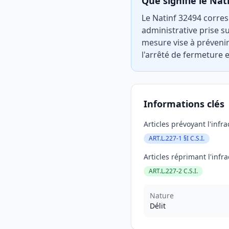
Que signifie le Nat
Le Natinf 32494 corres
administrative prise su
mesure vise à prévenir
l'arrêté de fermeture e
Informations clés
Articles prévoyant l'infra
ART.L.227-1 §I C.S.I.
Articles réprimant l'infra
ART.L.227-2 C.S.I.
Nature
Délit