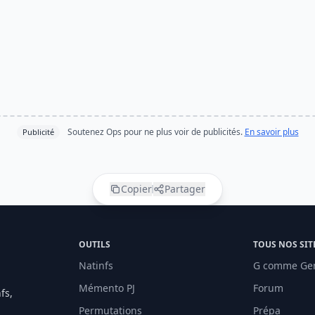
Soutenez Ops pour ne plus voir de publicités.
En savoir plus
Publicité
Copier
Partager
OUTILS
TOUS NOS SIT
Natinfs
G comme Ge
Mémento PJ
Forum
fs,
Permutations
Prépa