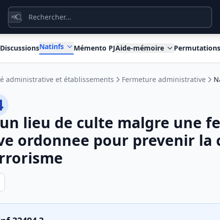
K
⌘
Natinfs
Discussions
Mémento PJ
Aide-mémoire
Permutation
é administrative et établissements
Fermeture administrative
N
4
un lieu de culte malgre une 
ve ordonnee pour prevenir la
errorisme