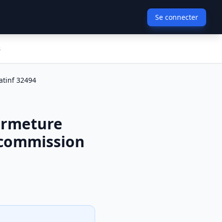
Se connecter
s
atinf 32494
fermeture
 commission