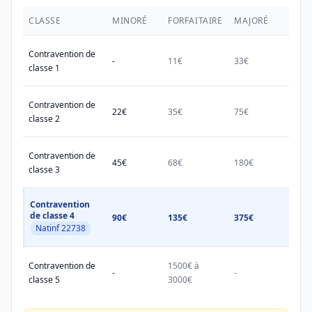
CLASSE
MINORÉ
FORFAITAIRE
MAJORÉ
MAX.
Contravention de
-
11€
33€
38€
classe 1
Contravention de
22€
35€
75€
150€
classe 2
Contravention de
45€
68€
180€
450€
classe 3
Contravention
de classe 4
90€
135€
375€
750€
Natinf 22738
Contravention de
1500€ à
1500
-
-
classe 5
3000€
3000