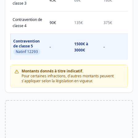
45€
68€
180€
450€
classe 3
Contravention de
90€
135€
375€
750€
classe 4
Contravention
1500€ à
1500
de classe 5
-
-
3000€
3000
Natinf 12293
Montants donnés à titre indicatif.
Pour certaines infractions, d'autres montants peuvent
s'appliquer selon la législation en vigueur.