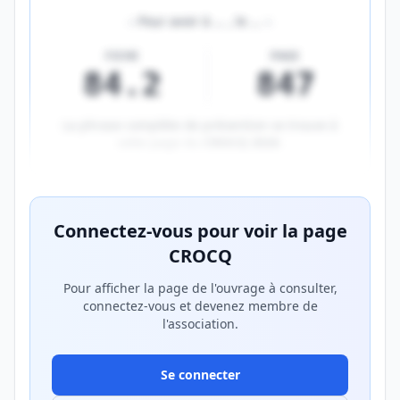
«
Pour avoir à
…
, le
…
»
FICHE
PAGE
84.2
847
La phrase complète de prévention se trouve à
cette page du
CROCQ 2026
.
Aperçu flouté du contenu réservé aux membres Prem
Connectez-vous pour voir la page
CROCQ
Pour afficher la page de l'ouvrage à consulter,
connectez-vous et devenez membre de
l'association.
Se connecter