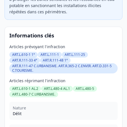
potable en sanctionnant les installations illicites
répétées dans ces périmètres.
Informations clés
Articles prévoyant l'infraction
ART.L.610-1 1°
ART.L.111-1
ART.L.111-25
ART.R.111-33 4°
ART.R.111-48 1°
ART.R.111-47 C.URBANISME. ART.R.365-2 C.ENVIR. ART.D.331-5
C.TOURISME.
Articles réprimant l'infraction
ART.L.610-1 AL.2
ART.L.480-4 AL.1
ART.L.480-5
ART.L.480-7 C.URBANISME.
Nature
Délit