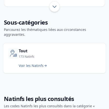
plan local d’urbanisme, occupation illégale du
sol et règles relatives aux aménagements. Cette
Afficher toute l’introduction
page permet d’identifier rapidement le code
Sous-catégories
d’infraction correspondant.
Parcourez les thématiques liées aux circonstances
aggravantes.
Tout
173 Natinfs
Voir les Natinfs
Natinfs les plus consultés
Les codes Natinfs les plus consultés dans la catégorie «