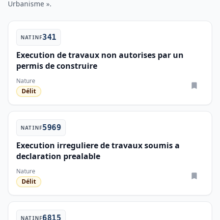
Urbanisme ».
341
NATINF
Execution de travaux non autorises par un
permis de construire
Nature
Délit
5969
NATINF
Execution irreguliere de travaux soumis a
declaration prealable
Nature
Délit
6815
NATINF