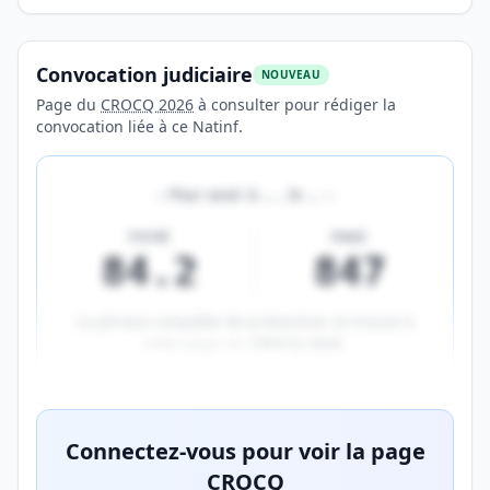
Convocation judiciaire
NOUVEAU
Page du
CROCQ 2026
à consulter pour rédiger la
convocation liée à ce Natinf.
«
Pour avoir à
…
, le
…
»
FICHE
PAGE
84.2
847
La phrase complète de prévention se trouve à
cette page du
CROCQ 2026
.
Aperçu flouté du contenu réservé aux membres Prem
Connectez-vous pour voir la page
CROCQ