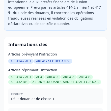
intentionnelle aux intérêts financiers de l’Union
européenne. Prévu par les articles 414-2 alinéa 1 et 417
§1 du Code des douanes, il concerne les opérations
frauduleuses réalisées en violation des obligations
déclaratives ou de contrôle douanier.
Informations clés
Articles prévoyant l'infraction
ART.414-2 AL.1
ART.417 §1 C.DOUANES.
Articles réprimant l'infraction
ART.414-2 AL.1
AL.4
ART.435
ART.436
ART.438
ART.432-BIS
ART.369 C.DOUANES. ART.131-30 AL.1 C.PENAL.
Nature
Délit douanier de classe 1