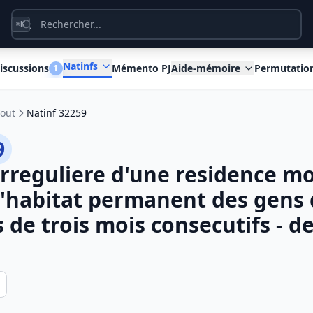
K
⌘
Natinfs
iscussions
Mémento PJ
Aide-mémoire
Permutatio
1
Tout
Natinf 32259
9
 irreguliere d'une residence mo
l'habitat permanent des gens
 de trois mois consecutifs - d