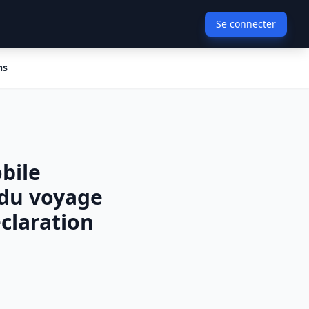
Se connecter
ns
bile
 du voyage
eclaration