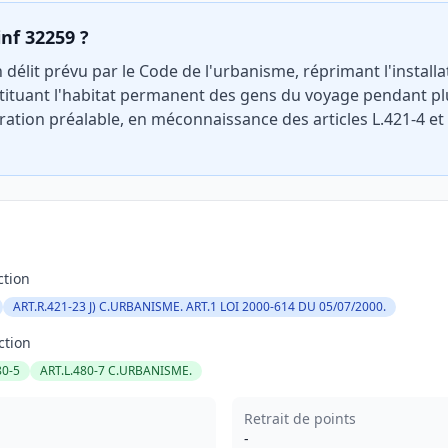
inf 32259 ?
 délit prévu par le Code de l'urbanisme, réprimant l'installa
tituant l'habitat permanent des gens du voyage pendant pl
ration préalable, en méconnaissance des articles L.421-4 
ction
ART.R.421-23 J) C.URBANISME. ART.1 LOI 2000-614 DU 05/07/2000.
ction
80-5
ART.L.480-7 C.URBANISME.
Retrait de points
-