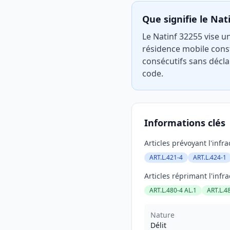
Que signifie le Nat
Le Natinf 32255 vise un
résidence mobile cons
consécutifs sans décla
code.
Informations clés
Articles prévoyant l'infra
ART.L.421-4
ART.L.424-1
Articles réprimant l'infra
ART.L.480-4 AL.1
ART.L.4
Nature
Délit