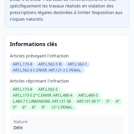
spécifiquement les travaux réalisés en violation des
prescriptions légales destinées à limiter l’exposition aux
risques naturels.
Informations clés
Articles prévoyant l'infraction
ART.L.173-8
ART.L.562-5 §I
ART.L.562-1
ART.L.562-6 C.ENVIR. ART.121-2 C.PENAL.
Articles réprimant l'infraction
ART.L.173-8
ART.L.562-5
ART.L.173-5 2° C.ENVIR. ART.L.480-4
ART.L.480-5
L.480-7 C.URBANISME. ART.131-38
ART.131-39 1°
3°
4°
5°
6°
8°
9°
12° C.PENAL.
Nature
Délit