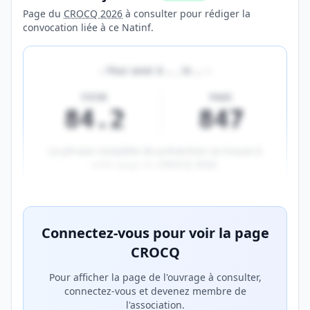
Page du
CROCQ 2026
à consulter pour rédiger la
convocation liée à ce Natinf.
«
Pour avoir à
…
, le
…
»
FICHE
PAGE
84.2
847
La phrase complète de prévention se trouve à
cette page du
CROCQ 2026
.
Aperçu flouté du contenu réservé aux membres Prem
Connectez-vous pour voir la page
CROCQ
Pour afficher la page de l'ouvrage à consulter,
connectez-vous et devenez membre de
l'association.