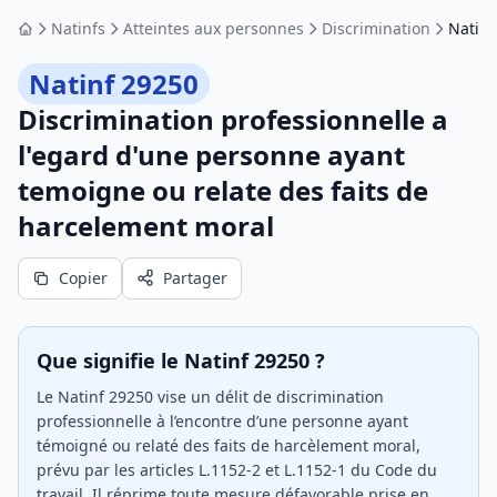
Natinfs
Atteintes aux personnes
Discrimination
Natinf
Accueil
Natinf 29250
Discrimination professionnelle a
l'egard d'une personne ayant
temoigne ou relate des faits de
harcelement moral
Copier
Partager
Que signifie le Natinf 29250 ?
Le Natinf 29250 vise un délit de discrimination
professionnelle à l’encontre d’une personne ayant
témoigné ou relaté des faits de harcèlement moral,
prévu par les articles L.1152-2 et L.1152-1 du Code du
travail. Il réprime toute mesure défavorable prise en