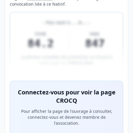
convocation liée à ce Natinf.
«
Pour avoir à
…
, le
…
»
FICHE
PAGE
84.2
847
La phrase complète de prévention se trouve à
cette page du
CROCQ 2026
.
Aperçu flouté du contenu réservé aux membres Prem
Connectez-vous pour voir la page
CROCQ
Pour afficher la page de l'ouvrage à consulter,
connectez-vous et devenez membre de
l'association.