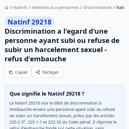
Natinfs
Atteintes aux personnes
Discrimination
Natinf
Accueil
Natinf 29218
Discrimination a l'egard d'une
personne ayant subi ou refuse de
subir un harcelement sexuel -
refus d'embauche
Copier
Partager
Que signifie le Natinf 29218 ?
Le Natinf 29218 vise le délit de discrimination à
l'embauche envers une personne ayant subi ou refusé
de subir un harcèlement sexuel, prévu par les articles
225-2 3°, 225-1-1 et 222-33 du Code pénal. Il réprime le
refus d'embauche fondé sur cette situation, sans