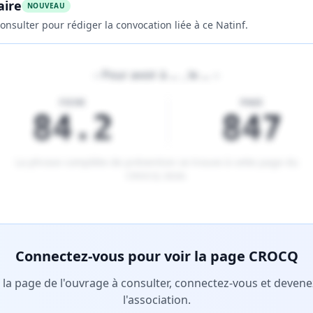
aire
NOUVEAU
onsulter pour rédiger la convocation liée à ce Natinf.
«
Pour avoir à
…
, le
…
»
FICHE
PAGE
84.2
847
La phrase complète de prévention se trouve à cette page du
CROCQ 2026
.
tenu réservé aux membres Premium.
Connectez-vous pour voir la page CROCQ
r la page de l'ouvrage à consulter, connectez-vous et deve
l'association.