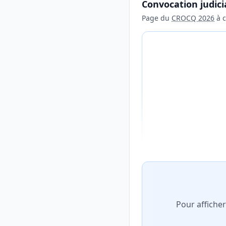
Convocation judici
Page du
CROCQ 2026
à c
Aperçu flouté du con
Pour affiche