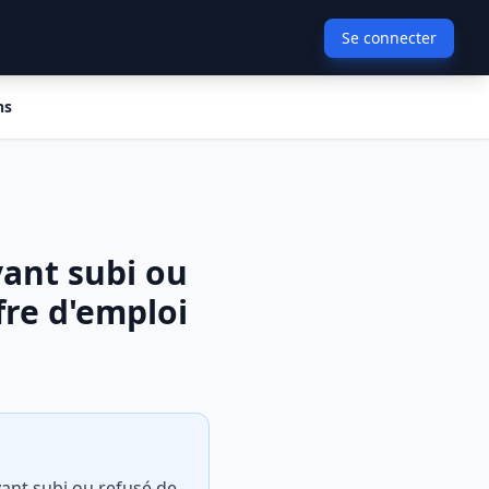
Se connecter
ns
yant subi ou
fre d'emploi
yant subi ou refusé de