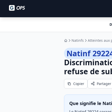
D
Natinfs
Atteintes aux
Accueil
Natinf 2922
Discriminati
refuse de su
Copier
Partager
Que signifie le Nat
Le Natinf 29224 corres