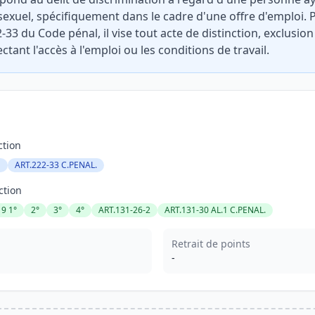
exuel, spécifiquement dans le cadre d'une offre d'emploi. Pr
2-33 du Code pénal, il vise tout acte de distinction, exclusi
ectant l'accès à l'emploi ou les conditions de travail.
ction
1
ART.222-33 C.PENAL.
ction
9 1°
2°
3°
4°
ART.131-26-2
ART.131-30 AL.1 C.PENAL.
Retrait de points
-