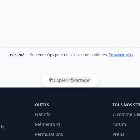
Soutenez Ops pour ne plus voir de publicités.
En savoir plus
Publicité
Copier
Partager
OUTILS
TOUS NOS SIT
Natinfs
G comme Ge
Mémento PJ
Forum
fs,
Permutations
Prépa