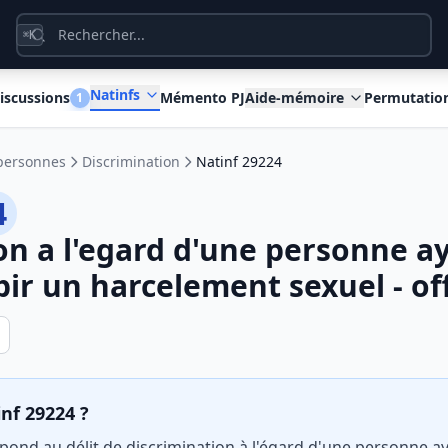
K
⌘
Natinfs
iscussions
Mémento PJ
Aide-mémoire
Permutatio
1
 personnes
Discrimination
Natinf 29224
4
on a l'egard d'une personne a
bir un harcelement sexuel - of
inf 29224 ?
pond au délit de discrimination à l'égard d'une personne a