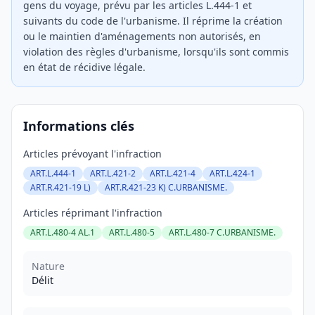
gens du voyage, prévu par les articles L.444-1 et
suivants du code de l'urbanisme. Il réprime la création
ou le maintien d'aménagements non autorisés, en
violation des règles d'urbanisme, lorsqu'ils sont commis
en état de récidive légale.
Informations clés
Articles prévoyant l'infraction
ART.L.444-1
ART.L.421-2
ART.L.421-4
ART.L.424-1
ART.R.421-19 L)
ART.R.421-23 K) C.URBANISME.
Articles réprimant l'infraction
ART.L.480-4 AL.1
ART.L.480-5
ART.L.480-7 C.URBANISME.
Nature
Délit