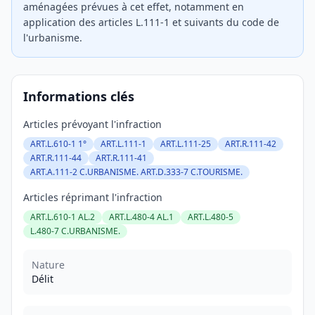
aménagées prévues à cet effet, notamment en
application des articles L.111-1 et suivants du code de
l'urbanisme.
Informations clés
Articles prévoyant l'infraction
ART.L.610-1 1°
ART.L.111-1
ART.L.111-25
ART.R.111-42
ART.R.111-44
ART.R.111-41
ART.A.111-2 C.URBANISME. ART.D.333-7 C.TOURISME.
Articles réprimant l'infraction
ART.L.610-1 AL.2
ART.L.480-4 AL.1
ART.L.480-5
L.480-7 C.URBANISME.
Nature
Délit