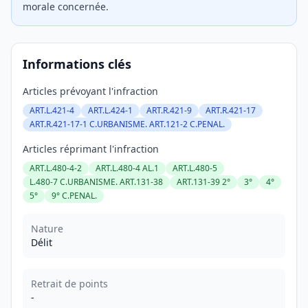
morale concernée.
Informations clés
Articles prévoyant l'infraction
ART.L.421-4
ART.L.424-1
ART.R.421-9
ART.R.421-17
ART.R.421-17-1 C.URBANISME. ART.121-2 C.PENAL.
Articles réprimant l'infraction
ART.L.480-4-2
ART.L.480-4 AL.1
ART.L.480-5
L.480-7 C.URBANISME. ART.131-38
ART.131-39 2°
3°
4°
5°
9° C.PENAL.
Nature
Délit
Retrait de points
-