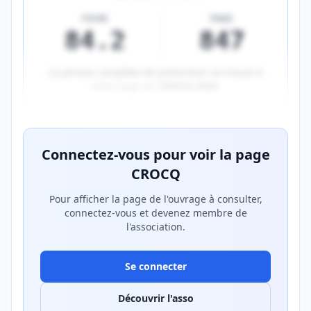
FICHE
PAGE
84.2
847
La phrase complète de prévention se trouve à
cette page du
CROCQ 2026
.
Aperçu flouté du contenu réservé aux membres Prem
Connectez-vous pour voir la page
CROCQ
Pour afficher la page de l'ouvrage à consulter,
connectez-vous et devenez membre de
l'association.
Se connecter
Découvrir l'asso