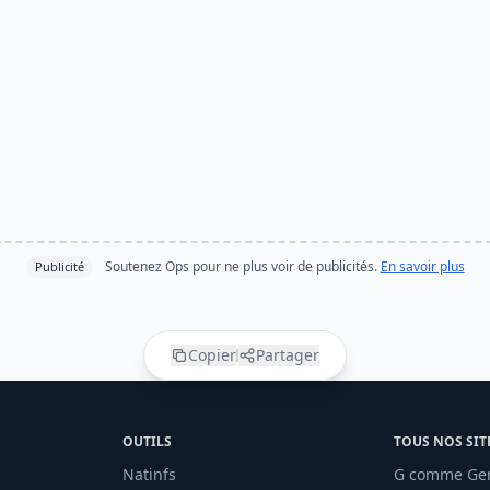
Soutenez Ops pour ne plus voir de publicités.
En savoir plus
Publicité
Copier
Partager
OUTILS
TOUS NOS SIT
Natinfs
G comme Ge