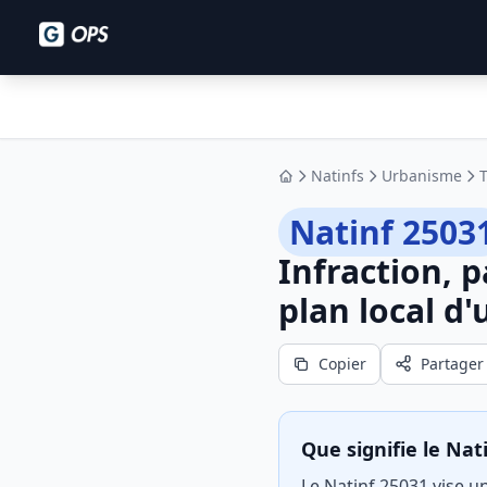
Natinfs
Urbanisme
Accueil
Natinf 2503
Infraction, 
plan local d
Copier
Partager
Que signifie le Nat
Le Natinf 25031 vise u