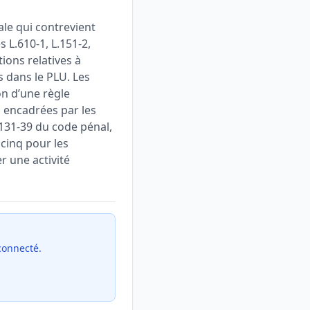
le qui contrevient
s L.610-1, L.151-2,
ions relatives à
s dans le PLU. Les
on d’une règle
, encadrées par les
t 131-39 du code pénal,
cinq pour les
 une activité
 connecté.