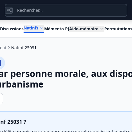
K
⌘
Natinfs
Discussions
Mémento PJ
Aide-mémoire
Permutation
Tout
Natinf 25031
1
par personne morale, aux dispo
'urbanisme
inf 25031 ?
n délit commis par une personne morale consistant à enfrei