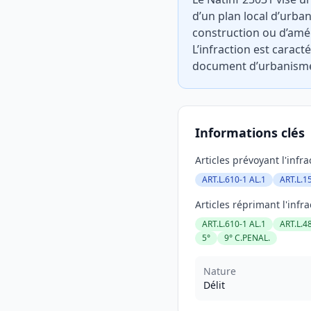
d’un plan local d’urba
construction ou d’amén
L’infraction est caract
document d’urbanisme 
Informations clés
Articles prévoyant l'infra
ART.L.610-1 AL.1
ART.L.1
Articles réprimant l'infra
ART.L.610-1 AL.1
ART.L.4
5°
9° C.PENAL.
Nature
Délit