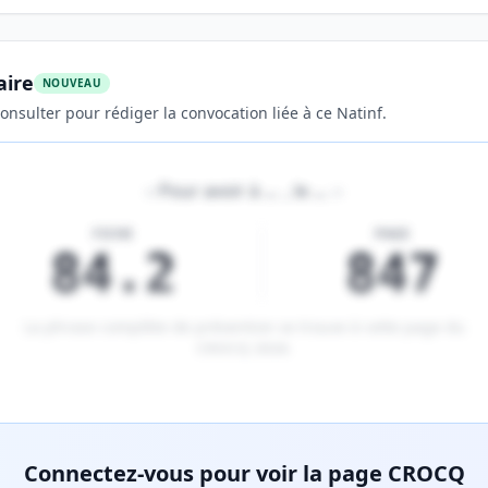
aire
NOUVEAU
onsulter pour rédiger la convocation liée à ce Natinf.
«
Pour avoir à
…
, le
…
»
FICHE
PAGE
84.2
847
La phrase complète de prévention se trouve à cette page du
CROCQ 2026
.
tenu réservé aux membres Premium.
Connectez-vous pour voir la page CROCQ