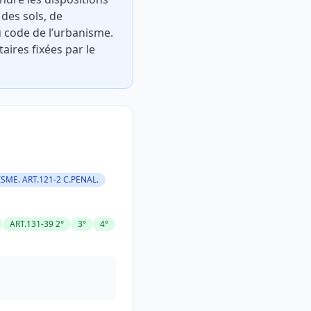
des sols, de
u code de l’urbanisme.
aires fixées par le
ISME. ART.121-2 C.PENAL.
ART.131-39 2°
3°
4°