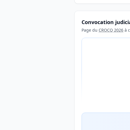
Convocation judici
Page du
CROCQ 2026
à c
Aperçu flouté du con