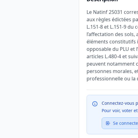
Le Natinf 25031 corre
aux règles édictées par
L.151-8 et L.151-9 du 
l’affectation des sols
éléments constitutifs 
opposable du PLU et l
articles L.480-4 et su
peuvent notamment co
personnes morales, et
professionnelle ou la 
Connectez-vous p
Pour voir, voter 
Se connecte