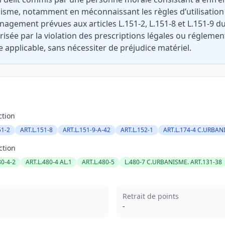
nisme, notamment en méconnaissant les règles d’utilisation 
agement prévues aux articles L.151-2, L.151-8 et L.151-9 d
érisée par la violation des prescriptions légales ou réglement
applicable, sans nécessiter de préjudice matériel.
ction
51-2
ART.L.151-8
ART.L.151-9-A-42
ART.L.152-1
ART.L.174-4 C.URBAN
ction
80-4-2
ART.L.480-4 AL.1
ART.L.480-5
L.480-7 C.URBANISME. ART.131-38
Retrait de points
-