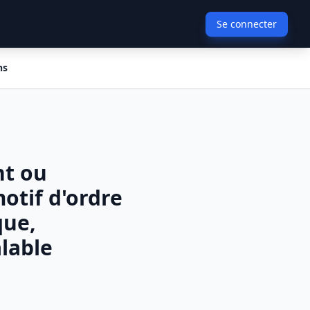
Se connecter
ns
nt ou
otif d'ordre
que,
lable