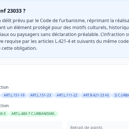
inf 23033 ?
 délit prévu par le Code de l’urbanisme, réprimant la réalis
t un élément protégé pour des motifs culturels, historique
aux ou paysagers sans déclaration préalable. L’infraction 
ve requise par les articles L.421-4 et suivants du même code
cette obligation.
ction
ART.L.151-19
ART.L.151-23
ART.L.111-22
ART.R.421-23 H)
I) C.UR
ction
80-5
ART.L.480-7 C.URBANISME.
Retrait de points