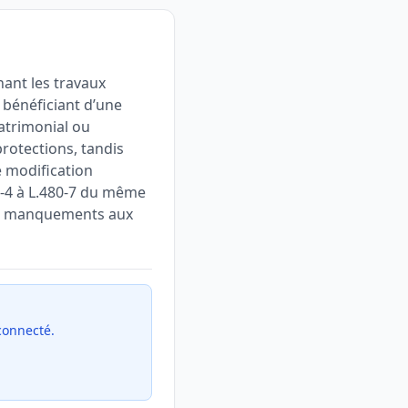
nant les travaux
 bénéficiant d’une
patrimonial ou
protections, tandis
e modification
80-4 à L.480-7 du même
les manquements aux
 connecté.