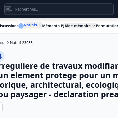
K
⌘
Natinfs
iscussions
Mémento PJ
Aide-mémoire
Permutatio
1
Tout
Natinf 23033
3
irreguliere de travaux modifia
un element protege pour un m
torique, architectural, ecologi
ou paysager - declaration prea