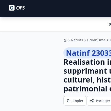
D
Natinfs
Urbanisme
Accueil
Natinf 2303
Realisation 
supprimant 
culturel, his
patrimonial 
Copier
Partager