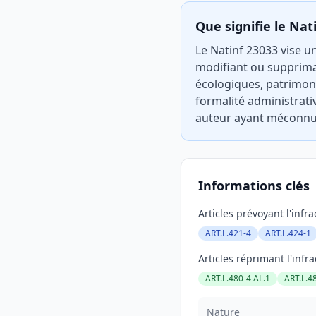
Que signifie le Nat
Le Natinf 23033 vise un
modifiant ou suppriman
écologiques, patrimoni
formalité administrati
auteur ayant méconnu 
Informations clés
Articles prévoyant l'infra
ART.L.421-4
ART.L.424-1
Articles réprimant l'infra
ART.L.480-4 AL.1
ART.L.4
Nature