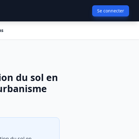
Se connecter
ns
ion du sol en
'urbanisme
tion du sol en