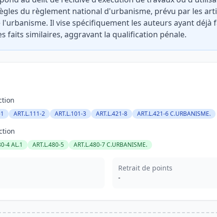
les du règlement national d'urbanisme, prévu par les articl
l'urbanisme. Il vise spécifiquement les auteurs ayant déjà fa
faits similaires, aggravant la qualification pénale.
ction
-1
ART.L.111-2
ART.L.101-3
ART.L.421-8
ART.L.421-6 C.URBANISME.
ction
80-4 AL.1
ART.L.480-5
ART.L.480-7 C.URBANISME.
Retrait de points
-