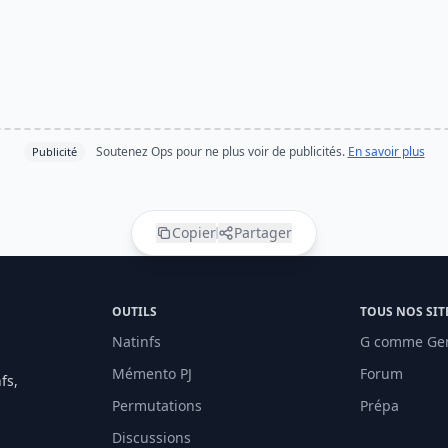
Soutenez Ops pour ne plus voir de publicités.
En savoir plus
Publicité
Copier
Partager
OUTILS
TOUS NOS SIT
Natinfs
G comme Ge
Mémento PJ
Forum
fs,
Permutations
Prépa
Discussions