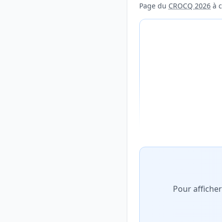
Page du
CROCQ 2026
à c
Aperçu flouté du con
Pour affiche