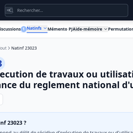
K
⌘
Natinfs
iscussions
Mémento PJ
Aide-mémoire
Permutatio
1
Tout
Natinf 23023
3
ecution de travaux ou utilisat
nce du reglement national d
inf 23023 ?
ond au délit de récidive d'exécution de travaux ou d'utilisa