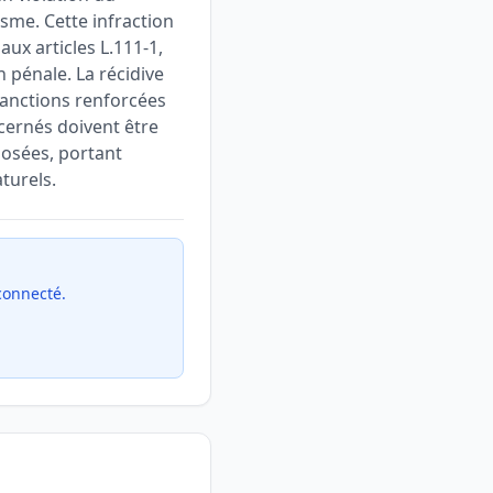
sme. Cette infraction
ux articles L.111-1,
 pénale. La récidive
sanctions renforcées
ncernés doivent être
posées, portant
turels.
 connecté.