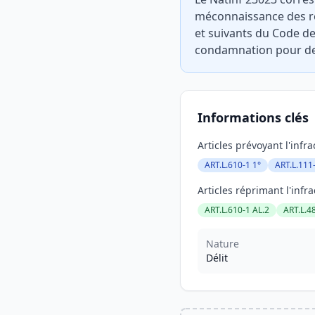
méconnaissance des règ
et suivants du Code de 
condamnation pour des 
Informations clés
Articles prévoyant l'infra
ART.L.610-1 1°
ART.L.111
Articles réprimant l'infra
ART.L.610-1 AL.2
ART.L.4
Nature
Délit