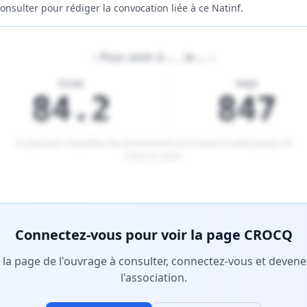
onsulter pour rédiger la convocation liée à ce Natinf.
«
Pour avoir à
…
, le
…
»
FICHE
PAGE
84.2
847
La phrase complète de prévention se trouve à cette page du
CROCQ 2026
.
tenu réservé aux membres Premium.
Connectez-vous pour voir la page CROCQ
r la page de l'ouvrage à consulter, connectez-vous et deve
l'association.