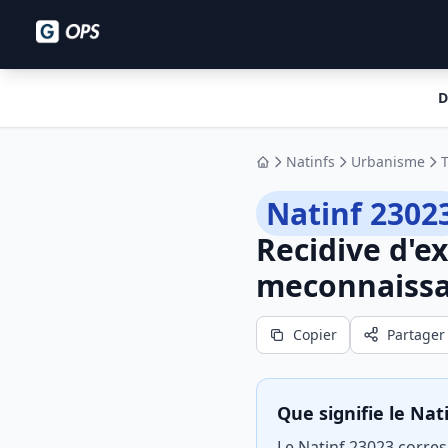
D
Natinfs
Urbanisme
Accueil
Natinf 2302
Recidive d'ex
meconnaissa
Copier
Partager
Que signifie le Nat
Le Natinf 23023 corresp