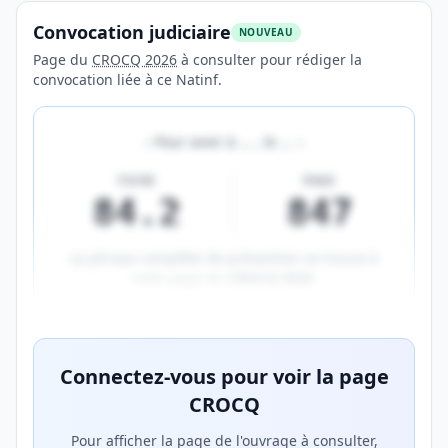
Convocation judiciaire
NOUVEAU
Page du
CROCQ 2026
à consulter pour rédiger la
convocation liée à ce Natinf.
«
Pour avoir à
…
, le
…
»
FICHE
PAGE
84.2
847
La phrase complète de prévention se trouve à
cette page du
CROCQ 2026
.
Aperçu flouté du contenu réservé aux membres Prem
Connectez-vous pour voir la page
CROCQ
Pour afficher la page de l'ouvrage à consulter,