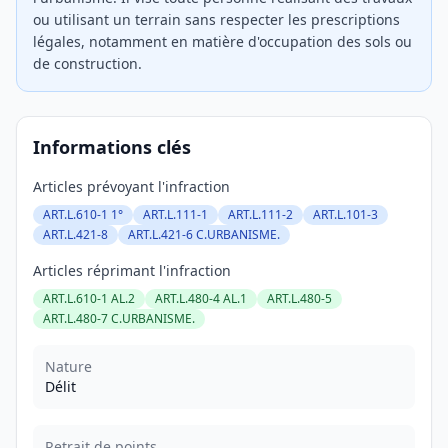
ou utilisant un terrain sans respecter les prescriptions
légales, notamment en matière d'occupation des sols ou
de construction.
Informations clés
Articles prévoyant l'infraction
ART.L.610-1 1°
ART.L.111-1
ART.L.111-2
ART.L.101-3
ART.L.421-8
ART.L.421-6 C.URBANISME.
Articles réprimant l'infraction
ART.L.610-1 AL.2
ART.L.480-4 AL.1
ART.L.480-5
ART.L.480-7 C.URBANISME.
Nature
Délit
Retrait de points