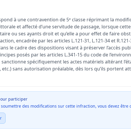
pond à une contravention de 5ᵉ classe réprimant la modifica
littorale et affecté d’une servitude de passage, lorsque cett
taire ou ses ayants droit et qu’elle a pour effet de faire obs
raction, encadrée par les articles L.121-31, L.121-34 et R.12
dans le cadre des dispositions visant à préserver l’accès publi
cipes posés par les articles L.341-15 du code de l’environ
 sanctionne spécifiquement les actes matériels altérant l’éta
etc.) sans autorisation préalable, dès lors qu’ils portent att
our participer
et soumettre des modifications sur cette infraction, vous devez être
r