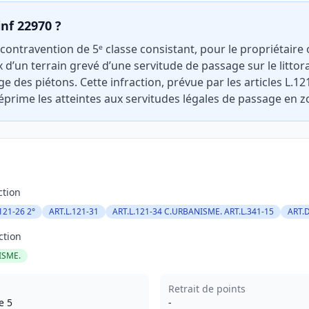
inf 22970 ?
 contravention de 5ᵉ classe consistant, pour le propriétaire 
ux d’un terrain grevé d’une servitude de passage sur le littor
ge des piétons. Cette infraction, prévue par les articles L.12
éprime les atteintes aux servitudes légales de passage en z
ction
121-26 2°
ART.L.121-31
ART.L.121-34 C.URBANISME. ART.L.341-15
ART.
ction
ISME.
Retrait de points
e 5
-