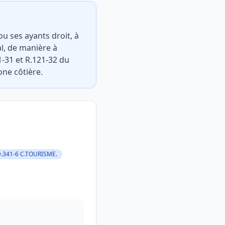
ou ses ayants droit, à
al, de manière à
1-31 et R.121-32 du
one côtière.
D.341-6 C.TOURISME.