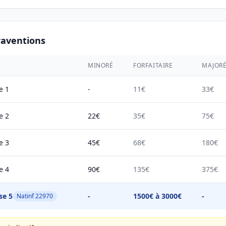
raventions
MINORÉ
FORFAITAIRE
MAJOR
e 1
-
11€
33€
e 2
22€
35€
75€
e 3
45€
68€
180€
e 4
90€
135€
375€
se 5
-
1500€ à 3000€
-
Natinf 22970