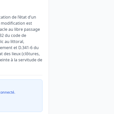
tion de l’état d’un
e modification est
tacle au libre passage
1-32 du code de
c au littoral,
nement et D.341-6 du
t des lieux (clôtures,
einte à la servitude de
 connecté.