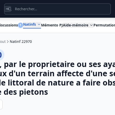
K
⌘
Natinfs
iscussions
Mémento PJ
Aide-mémoire
Permutatio
1
Tout
Natinf 22970
0
 par le proprietaire ou ses ay
eux d'un terrain affecte d'une 
e littoral de nature a faire ob
e des pietons