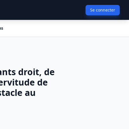
Se connecter
ns
ants droit, de
servitude de
stacle au