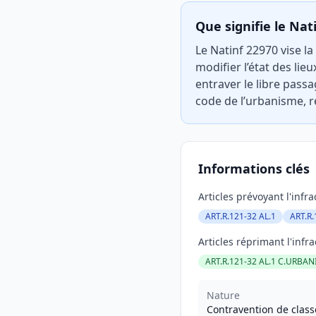
Que signifie le Nat
Le Natinf 22970 vise la
modifier l’état des lie
entraver le libre passa
code de l’urbanisme, r
Informations clés
Articles prévoyant l'infra
ART.R.121-32 AL.1
ART.R.
Articles réprimant l'infra
ART.R.121-32 AL.1 C.URBAN
Nature
Contravention de class