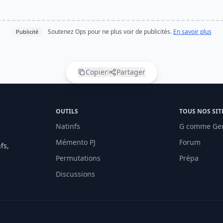
Soutenez Ops pour ne plus voir de publicités.
En savoir plus
Publicité
Copier
Partager
OUTILS
TOUS NOS SIT
Natinfs
G comme Ge
Mémento PJ
Forum
fs,
Permutations
Prépa
Discussions