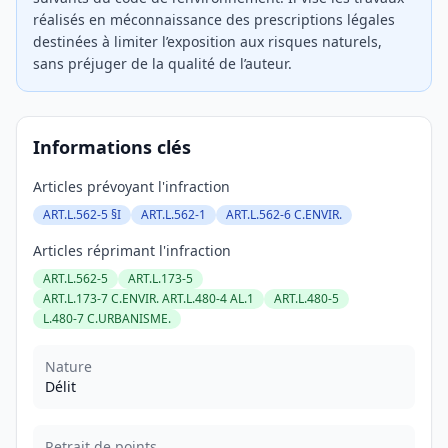
réalisés en méconnaissance des prescriptions légales
destinées à limiter l’exposition aux risques naturels,
sans préjuger de la qualité de l’auteur.
Informations clés
Articles prévoyant l'infraction
ART.L.562-5 §I
ART.L.562-1
ART.L.562-6 C.ENVIR.
Articles réprimant l'infraction
ART.L.562-5
ART.L.173-5
ART.L.173-7 C.ENVIR. ART.L.480-4 AL.1
ART.L.480-5
L.480-7 C.URBANISME.
Nature
Délit
Retrait de points