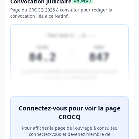
Convocation judiciaire
NOUVEAU
Page du
CROCQ 2026
à consulter pour rédiger la
convocation liée à ce Natinf.
«
Pour avoir à
…
, le
…
»
FICHE
PAGE
84.2
847
La phrase complète de prévention se trouve à
cette page du
CROCQ 2026
.
Aperçu flouté du contenu réservé aux membres Prem
Connectez-vous pour voir la page
CROCQ
Pour afficher la page de l'ouvrage à consulter,
connectez-vous et devenez membre de