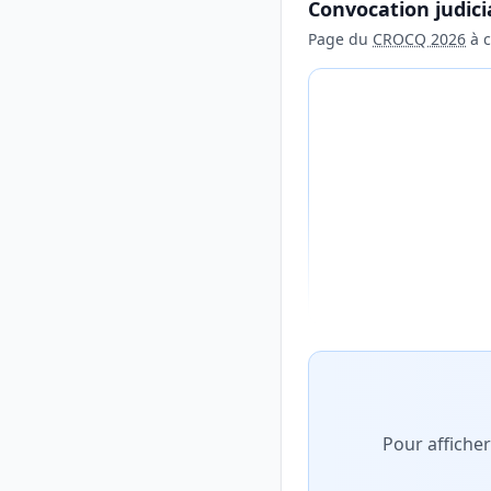
Convocation judici
Page du
CROCQ 2026
à c
Aperçu flouté du con
Pour affiche