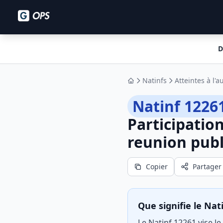
D
Natinfs
Atteintes à l'au
Accueil
Natinf 1226
Participatio
reunion pub
Copier
Partager
Que signifie le Nat
Le Natinf 12261 vise l