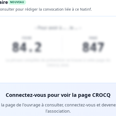
aire
NOUVEAU
onsulter pour rédiger la convocation liée à ce Natinf.
«
Pour avoir à
…
, le
…
»
FICHE
PAGE
84.2
847
La phrase complète de prévention se trouve à cette page du
CROCQ 2026
.
tenu réservé aux membres Premium.
Connectez-vous pour voir la page CROCQ
r la page de l'ouvrage à consulter, connectez-vous et deve
l'association.