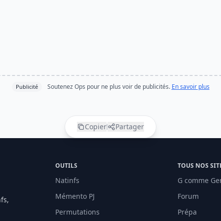
Soutenez Ops pour ne plus voir de publicités.
En savoir plus
Publicité
Copier
Partager
OUTILS
TOUS NOS SIT
Natinfs
G comme Ge
Mémento PJ
Forum
fs,
Permutations
Prépa