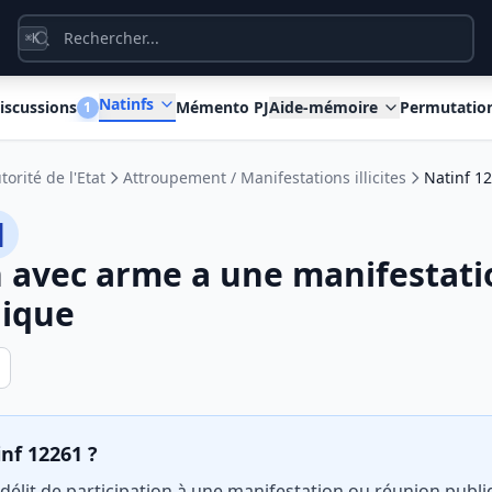
K
⌘
Natinfs
iscussions
Mémento PJ
Aide-mémoire
Permutatio
1
torité de l'Etat
Attroupement / Manifestations illicites
Natinf 1
1
n avec arme a une manifestati
lique
inf 12261 ?
e délit de participation à une manifestation ou réunion publ