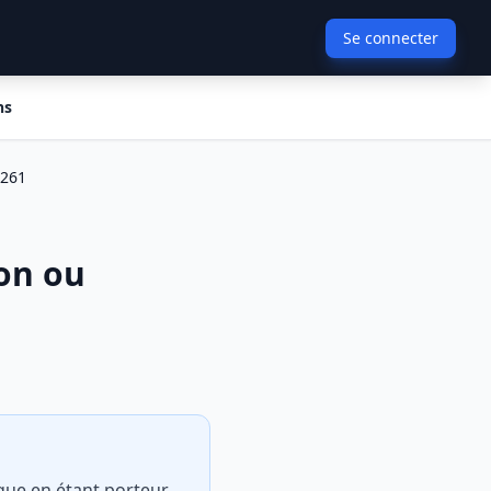
Se connecter
ns
2261
on ou
ique en étant porteur