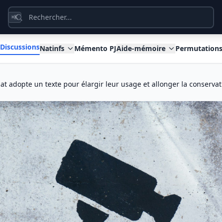
K
⌘
Discussions
Natinfs
Mémento PJ
Aide-mémoire
Permutation
nat adopte un texte pour élargir leur usage et allonger la conserv