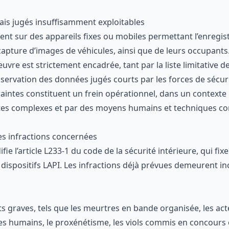
 mais jugés insuffisamment exploitables
sent sur des appareils fixes ou mobiles permettant l’enregi
 capture d’images de véhicules, ainsi que de leurs occupants
œuvre est strictement encadrée, tant par la liste limitative 
servation des données jugés courts par les forces de sécuri
raintes constituent un frein opérationnel, dans un contexte
tes complexes et par des moyens humains et techniques con
es infractions concernées
ie l’article L233-1 du code de la sécurité intérieure, qui fixe
 dispositifs LAPI. Les infractions déjà prévues demeurent inc
its graves, tels que les meurtres en bande organisée, les ac
tres humains, le proxénétisme, les viols commis en concours 