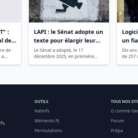
T" :
LAPI : le Sénat adopte un
Logici
l des
texte pour élargir leur
un fi
usage et allonger la
milli
tre de
Le Sénat a adopté, le 17
Dix ans
, a
décembre 2025, en première
de 257 
conservation des
par l
lecture et avec modifications, une
et un ou
données
proposition d...
...
OUTILS
TOUS NOS SIT
Natinfs
G comme Ge
Mémento PJ
Forum
fs,
Permutations
Prépa