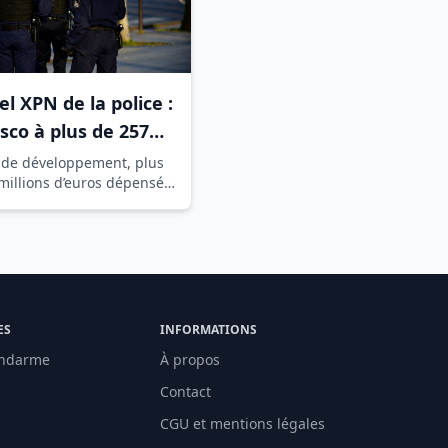
el XPN de la police :
asco à plus de 257
ons d’euros dénoncé
 de développement, plus
millions d’euros dépensés
a Cour des comptes
til toujours inutilisable :
ES
INFORMATIONS
ndarme
À propos
Contact
CGU et mentions légales