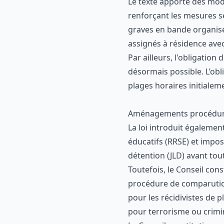
Le texte apporte des mod
renforçant les mesures sé
graves en bande organisée
assignés à résidence avec
Par ailleurs, l'obligation
désormais possible. L’obl
plages horaires initialem
Aménagements procédurau
La loi introduit égaleme
éducatifs (RRSE) et impose
détention (JLD) avant tou
Toutefois, le Conseil cons
procédure de comparution
pour les récidivistes de 
pour terrorisme ou crimi