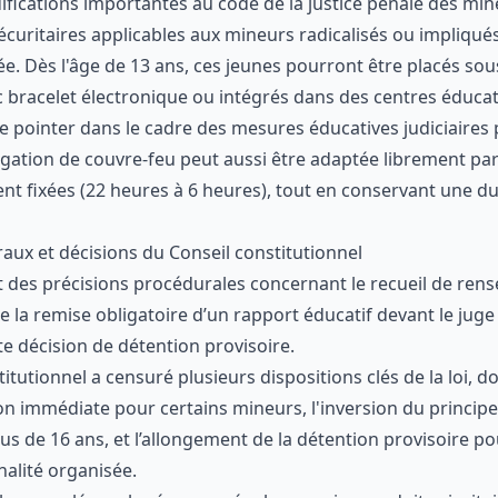
ifications importantes au code de la justice pénale des m
curitaires applicables aux mineurs radicalisés ou impliqué
. Dès l'âge de 13 ans, ces jeunes pourront être placés sous
 bracelet électronique ou intégrés dans des centres éducat
 de pointer dans le cadre des mesures éducatives judiciaires 
igation de couvre-feu peut aussi être adaptée librement par
ent fixées (22 heures à 6 heures), tout en conservant une 
x et décisions du Conseil constitutionnel
nt des précisions procédurales concernant le recueil de ren
 la remise obligatoire d’un rapport éducatif devant le juge 
te décision de détention provisoire.
titutionnel a censuré plusieurs dispositions clés de la loi, d
 immédiate pour certains mineurs, l'inversion du principe
plus de 16 ans, et l’allongement de la détention provisoire p
nalité organisée.