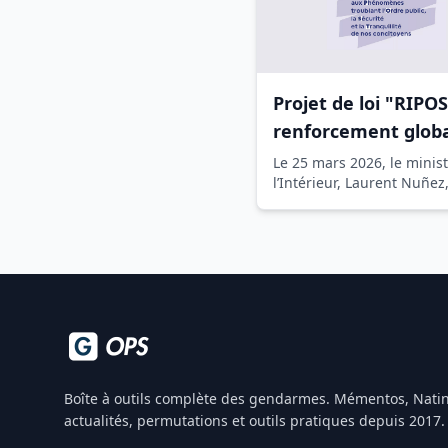
Projet de loi "RIPOS
renforcement globa
moyens
Le 25 mars 2026, le minis
l’Intérieur, Laurent Nuñez
présenté en Conseil des
ministres un p...
Boîte à outils complète des gendarmes. Mémentos, Natin
actualités, permutations et outils pratiques depuis 2017.