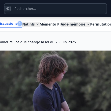
K
⌘
iscussions
1
Natinfs
Mémento PJ
Aide-mémoire
Permutatio
mineurs : ce que change la loi du 23 juin 2025