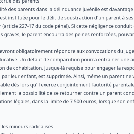
ccrue des parents
lité des parents dans la délinquance juvénile est davantag
st instituée pour le délit de soustraction d'un parent à ses
 (
article 227-17 du code pénal
). Si cette négligence conduit
s graves, le parent encourra des peines renforcées, pouvant
s devront obligatoirement répondre aux convocations du juge
ducative. Un défaut de comparution pourra entraîner une a
ition de cohabitation, jusque-là requise pour engager la resp
ar leur enfant, est supprimée. Ainsi, même un parent ne vi
ble dès lors qu'il exerce conjointement l’autorité parentale
lement la possibilité de se retourner contre un parent co
ons légales, dans la limite de 7 500 euros, lorsque son en
les mineurs radicalisés