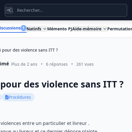
K
⌘
iscussions
1
Natinfs
Mémento PJ
Aide-mémoire
Permutatio
i pour des violence sans ITT ?
rimé
Plus de 2 ans
•
6 réponses
•
261 vues
 pour des violence sans ITT ?
Procédures
olences entre un particulier et livreur .
laque au livreur et ce dernier dépose plainte .