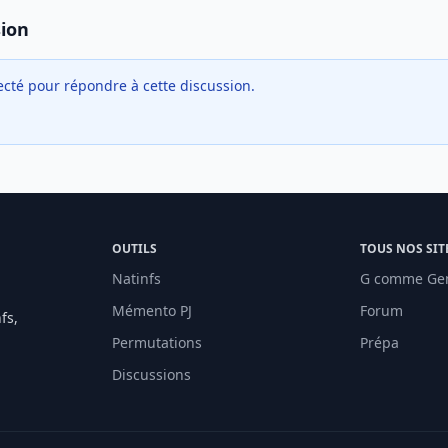
sion
cté pour répondre à cette discussion.
OUTILS
TOUS NOS SIT
Natinfs
G comme Ge
Mémento PJ
Forum
fs,
Permutations
Prépa
Discussions